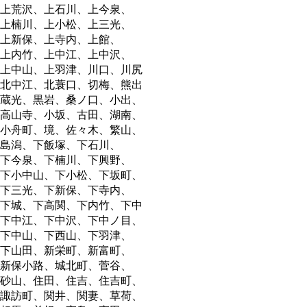
上荒沢、上石川、上今泉、
上楠川、上小松、上三光、
上新保、上寺内、上館、
上内竹、上中江、上中沢、
上中山、上羽津、川口、川尻
北中江、北蓑口、切梅、熊出
蔵光、黒岩、桑ノ口、小出、
高山寺、小坂、古田、湖南、
小舟町、境、佐々木、繁山、
島潟、下飯塚、下石川、
下今泉、下楠川、下興野、
下小中山、下小松、下坂町、
下三光、下新保、下寺内、
下城、下高関、下内竹、下中
下中江、下中沢、下中ノ目、
下中山、下西山、下羽津、
下山田、新栄町、新富町、
新保小路、城北町、菅谷、
砂山、住田、住吉、住吉町、
諏訪町、関井、関妻、草荷、