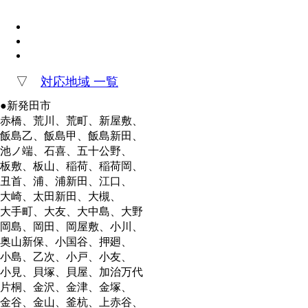
▽
対応地域 一覧
●新発田市
赤橋、荒川、荒町、新屋敷、
飯島乙、飯島甲、飯島新田、
池ノ端、石喜、五十公野、
板敷、板山、稲荷、稲荷岡、
丑首、浦、浦新田、江口、
大崎、太田新田、大槻、
大手町、大友、大中島、大野
岡島、岡田、岡屋敷、小川、
奥山新保、小国谷、押廻、
小島、乙次、小戸、小友、
小見、貝塚、貝屋、加治万代
片桐、金沢、金津、金塚、
金谷、金山、釜杭、上赤谷、