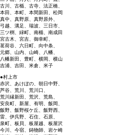
古川、古楯、古寺、法正橋、
本田、本町、本間新田、松岡
真中、真野原、真野原外、
弓越、溝足、瑞波、三日市、
三ツ椡、緑町、南楯、南成田
宮古木、宮吉、御幸町、
茗荷谷、六日町、向中条、
元郷、山内、山崎、八幡、
八幡新田、豊町、横岡、横山
吉浦、吉田、米倉、米子
●村上市
赤沢、あけぼの、朝日中野、
芦谷、荒川、荒川口、
荒川縁新田、荒沢、荒島、
安良町、新屋、有明、飯岡、
飯野、飯野桜ケ丘、飯野西、
雷、伊呉野、石住、石原、
泉町、板貝、板屋越、板屋沢
今川、今宿、鋳物師、岩ケ崎