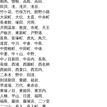
相馬、曽根、高島、高田、
田貝、滝、滝沢、滝谷、
竹ケ花、竹俣万代、館野小路
大栄町、大伝、太斎、中央町
長者館、塚田、月岡、
月岡温泉、敦賀、寺尾、天王
戸板沢、東新町、戸野港、
富島、富塚町、虎丸、鳥穴、
道賀、中川、中倉、中島、
中曽根町、中田町、中俵、
中妻、中々山、中野、
中ノ目新田、中谷内、長島、
長畑、西浦、西園町、西名柄
西姫田、西蓑口、西宮内、
二本木、野中、則清、
則清新田、乗廻、箱岩、
早道場、万代、東赤谷、
東塚ノ目、東姫田、東宮内、
人橋、平山、日渡、福岡、
福島、藤掛、藤塚浜、二ツ堂
二ツ山、舟入、舟入町、麓、